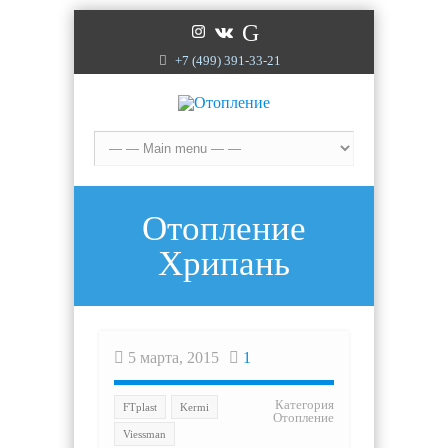
G
+7 (499) 391-33-21
Отопление
Хрипань
5 марта, 2015
1
Категория
FTplast
Kermi
Отопление
Viessman