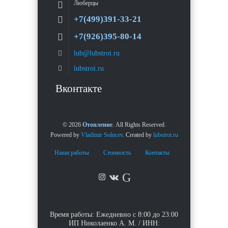
Люберцы
+7(499)391-33-21
+7(926)395-80-14
lub@lubstroi.ru
lubstroi.ru
Вконтакте
© 2026
Отопление
. All Rights Reserved.
Powered by
Vladimir Solncev
. Created by
lubstroi.ru
Наши работы
Стоимость
Контакты
G
Время работы: Ежедневно с 8:00 до 23:00
ИП Николаенко А. М. / ИНН: