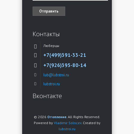
Контакты
Люберцы
+7(499)391-33-21
+7(926)395-80-14
lub@lubstroi.ru
lubstroi.ru
Вконтакте
© 2026
Отопление
. All Rights Reserved.
Powered by
Vladimir Solncev
. Created by
lubstroi.ru