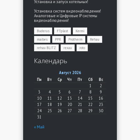
Установка и запуск котельных!
Установка систем видеонаблюдения!
Аналоговые и Цифровые IP системы
видеонаблюдения!
Buderus
FTplast
Kermi
maibes
PPR
Protherm
Rehau
rehau BLITZ
rexau
roto
Календарь
Август 2026
Пн
Вт
Ср
Чт
Пт
Сб
Вс
1
2
3
4
5
6
7
8
9
10
11
12
13
14
15
16
17
18
19
20
21
22
23
24
25
26
27
28
29
30
31
« Май